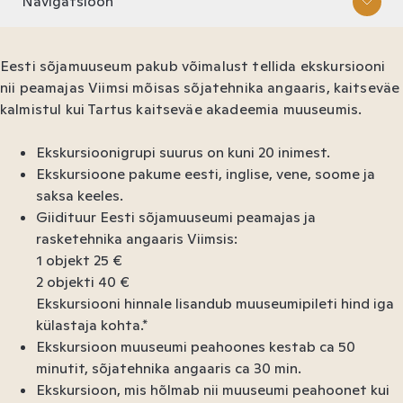
Navigatsioon
Ekskursioonid
Eesti sõjamuuseum pakub võimalust tellida ekskursiooni
Sündmused
nii peamajas Viimsi mõisas sõjatehnika angaaris, kaitseväe
kalmistul kui Tartus kaitseväe akadeemia muuseumis.
Sündmuste arhiiv
Ekskursioonigrupi suurus on kuni 20 inimest.
Soodustused
Ekskursioone pakume eesti, inglise, vene, soome ja
Ruumide kasutamine
saksa keeles.
Giidituur Eesti sõjamuuseumi peamajas ja
Korralda oma sündmus
rasketehnika angaaris Viimsis:
Fotosessioon või filmimine
1 objekt 25 €
2 objekti 40 €
Ekskursiooni hinnale lisandub muuseumipileti hind iga
külastaja kohta.*
Ekskursioon muuseumi peahoones kestab ca 50
minutit, sõjatehnika angaaris ca 30 min.
Ekskursioon, mis hõlmab nii muuseumi peahoonet kui