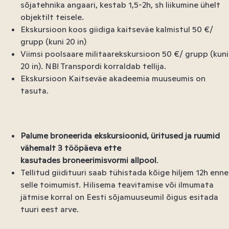
sõjatehnika angaari, kestab 1,5-2h, sh liikumine ühelt
objektilt teisele.
Ekskursioon koos giidiga kaitseväe kalmistul 50 €/
grupp (kuni 20 in)
Viimsi poolsaare militaarekskursioon 50 €/ grupp (kuni
20 in). NB! Transpordi korraldab tellija.
Ekskursioon Kaitseväe akadeemia muuseumis on
tasuta.
Palume broneerida ekskursioonid, üritused ja ruumid
vähemalt
3 tööpäeva ette
kasutades broneerimisvormi allpool
.
Tellitud giidituuri saab tühistada kõige hiljem 12h enne
selle toimumist. Hilisema teavitamise või ilmumata
jätmise korral on Eesti sõjamuuseumil õigus esitada
tuuri eest arve.