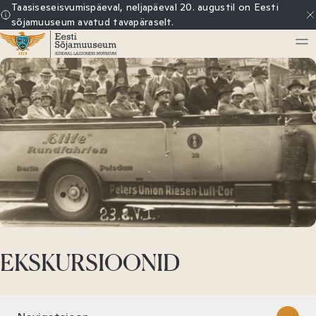
Sisu
Taasiseseisvumispäeval, neljapäeval 20. augustil on Eesti
sõjamuuseum avatud tavapäraselt.
juurde
Eesti
Sõjamuuseum
EKSKURSIOONID