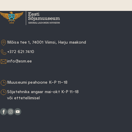
Mõisa tee 1, 74001 Viimsi, Harju maakond
+372 621 7410
info@esm.ee
Muuseumi peahoone K–P 11–18
Sõjatehnika angaar mai-okt K-P 11-18
või ettetellimisel