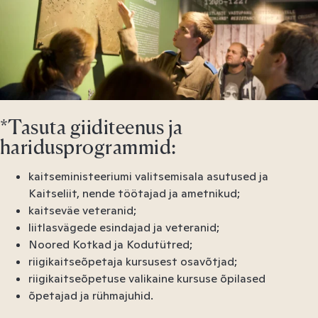
*Tasuta giiditeenus ja
haridusprogrammid:
kaitseministeeriumi valitsemisala asutused ja
Kaitseliit, nende töötajad ja ametnikud;
kaitseväe veteranid;
liitlasvägede esindajad ja veteranid;
Noored Kotkad ja Kodutütred;
riigikaitseõpetaja kursusest osavõtjad;
riigikaitseõpetuse valikaine kursuse õpilased
õpetajad ja rühmajuhid.