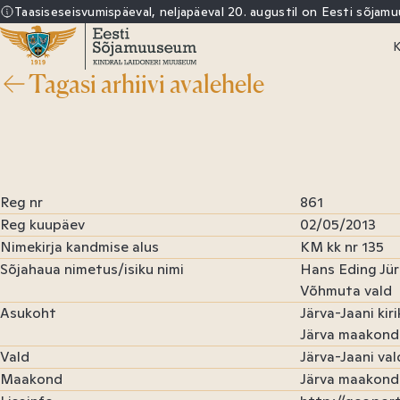
Sisu
Taasiseseisvumispäeval, neljapäeval 20. augustil on Eesti sõjam
juurde
K
Tagasi arhiivi avalehele
Eesti
E
Sõjamuuseum
R
Reg nr
861
Reg kuupäev
02/05/2013
Nimekirja kandmise alus
KM kk nr 135
Sõjahaua nimetus/isiku nimi
Hans Eding Jür
Võhmuta vald
Asukoht
Järva-Jaani kir
Järva maakond
Vald
Järva-Jaani val
Maakond
Järva maakond