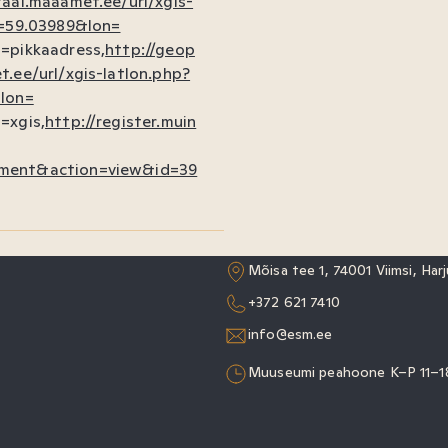
taal.maaamet.ee/url/xgis-
t=59.03989&lon=
=pikkaadress,
http://geop
.ee/url/xgis-latlon.php?
lon=
=xgis,
http://register.muin
ment&action=view&id=39
Mõisa tee 1, 74001 Viimsi, Ha
+372 621 7410
info@esm.ee
Muuseumi peahoone K–P 11