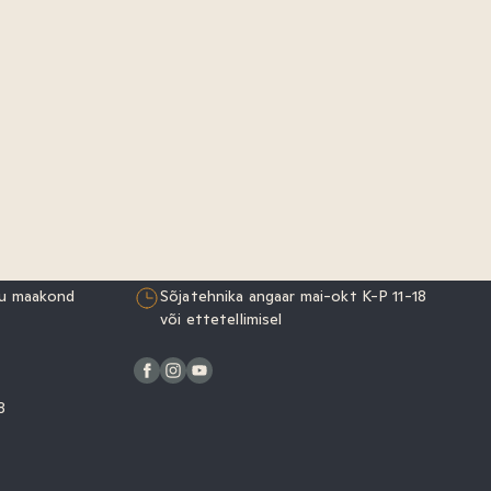
rju maakond
Sõjatehnika angaar mai-okt K-P 11-18
või ettetellimisel
–18