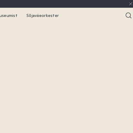
useumist
Sõjaväeorkester
takt
Broneerimine
ised
Ajalugu
reemia
ahauad