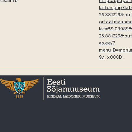
Lisainfo
http://geopor
latlon.php?la
25.881229&out
ortaal.maaamet
lat=59.03989&
25.881229&out
as.ee/?
menuID=monu
97
_x000D_