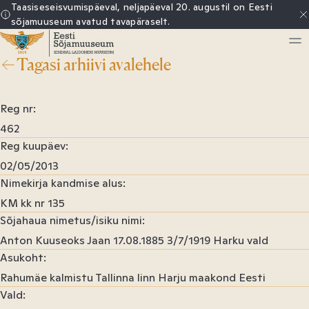
Sisu
Taasiseseisvumispäeval, neljapäeval 20. augustil on Eesti
sõjamuuseum avatud tavapäraselt.
juurde
Tagasi arhiivi avalehele
Eesti
Sõjamuuseum
Reg nr
462
Reg kuupäev
02/05/2013
Nimekirja kandmise alus
KM kk nr 135
Sõjahaua nimetus/isiku nimi
Anton Kuuseoks Jaan 17.08.1885 3/7/1919 Harku vald
Asukoht
Rahumäe kalmistu Tallinna linn Harju maakond Eesti
Vald