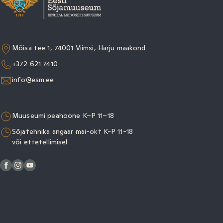
Mõisa tee 1, 74001 Viimsi, Harju maakond
+372 621 7410
info@esm.ee
Muuseumi peahoone K–P 11–18
Sõjatehnika angaar mai-okt K-P 11-18
või ettetellimisel