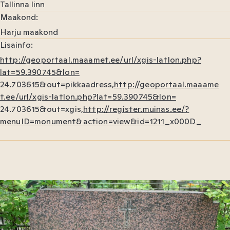
Tallinna linn
Maakond
Harju maakond
Lisainfo
http://geoportaal.maaamet.ee/url/xgis-latlon.php?
lat=59.390745&lon=
24.703615&out=pikkaadress,
http://geoportaal.maaame
t.ee/url/xgis-latlon.php?lat=59.390745&lon=
24.703615&out=xgis,
http://register.muinas.ee/?
menuID=monument&action=view&id=1211
_x000D_