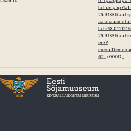
Lisainfo
http://geopor
latlon.php?la
25.9133&out=p
aal.maaamet.ee
lat=58.011121
25.9133&out=x
ee/?
menuID=monu
62
_x000D_