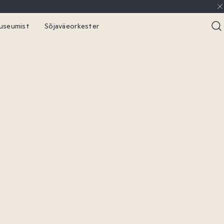
useumist
Sõjaväeorkester
takt
Broneerimine
ised
Ajalugu
reemia
ahauad