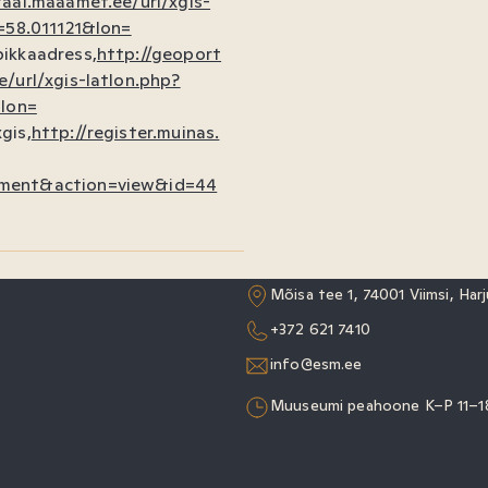
taal.maaamet.ee/url/xgis-
t=58.011121&lon=
ikkaadress,
http://geoport
/url/xgis-latlon.php?
&lon=
gis,
http://register.muinas.
ment&action=view&id=44
Mõisa tee 1, 74001 Viimsi, Ha
+372 621 7410
info@esm.ee
Muuseumi peahoone K–P 11