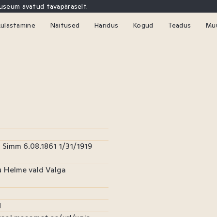
uuseum avatud tavapäraselt.
ülastamine
Näitused
Haridus
Kogud
Teadus
Mu
kskursioonid
Kaitseväe akadeemia muuseum
Haridusprogrammid
Andmekogud
Konverents
Kon
Sündmused
Virtuaalmuuseum
Riigikaitseõpe
Raamatukogu
Aastaraamat
Uud
uumide kasutamine
Sõjamuuseumi e-kool
Hendrik Sepa p
Sõj
Simm 6.08.1861 1/31/1919
 Helme vald Valga
d