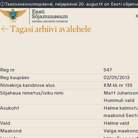
Sisu
Taasiseseisvumispäeval, neljapäeval 20. augustil on Eesti sõjam
juurde
K
Tagasi arhiivi avalehele
Eesti
E
Sõjamuuseum
R
Reg nr
547
Reg kuupäev
02/05/2013
Nimekirja kandmise alus
KM kk nr 135
Sõjahaua nimetus/isiku nimi
Matt Juhanson 
Hummuli vald
Asukoht
Helme kalmistu
maakond Eesti
Vald
Helme vald
Maakond
Valga maakon