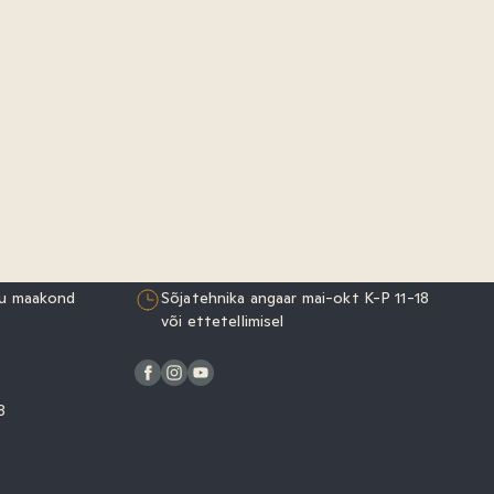
rju maakond
Sõjatehnika angaar mai-okt K-P 11-18
või ettetellimisel
–18