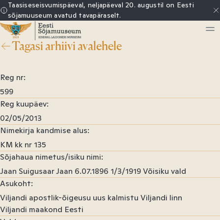
Sisu
Taasiseseisvumispäeval, neljapäeval 20. augustil on Eesti
sõjamuuseum avatud tavapäraselt.
juurde
Tagasi arhiivi avalehele
Eesti
Sõjamuuseum
Reg nr
599
Reg kuupäev
02/05/2013
Nimekirja kandmise alus
KM kk nr 135
Sõjahaua nimetus/isiku nimi
Jaan Suigusaar Jaan 6.07.1896 1/3/1919 Võisiku vald
Asukoht
Viljandi apostlik-õigeusu uus kalmistu Viljandi linn
Viljandi maakond Eesti