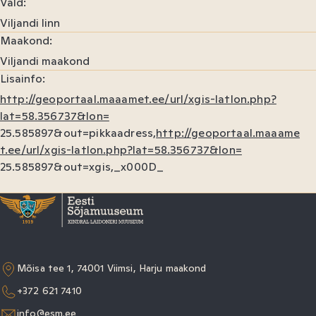
Vald
Viljandi linn
Maakond
Viljandi maakond
Lisainfo
http://geoportaal.maaamet.ee/url/xgis-latlon.php?
lat=58.356737&lon=
25.585897&out=pikkaadress,
http://geoportaal.maaame
t.ee/url/xgis-latlon.php?lat=58.356737&lon=
25.585897&out=xgis,_x000D_
Mõisa tee 1, 74001 Viimsi, Harju maakond
+372 621 7410
info@esm.ee